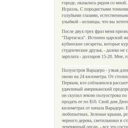
городе, оказались рядом со мной.
Исраэль. С породистыми тонкими
голубыми глазами, естественны
улыбкой - испанцы, что вы хотите. 
После двух-трех фраз меня призн
"Партагаса". Истинно царский жес
кубинские сигареты, которые кур
студенческие друзья, - далеко не
зарплата - долларов 15-20. Мне, 
Песок бывает белоснежным
Полуостров Варадеро - узкая дли
океан на 24 километра. От столиц
Первым, кто соблазнился рассып
удачливый американский предпр
он скупил землю полуострова по 4
продать ее по $10. Свой дом Дюп
километрах от начала Варадеро. 
любопытных. Зеленые крыши, ре
черного дерева, светильники в ст
деревянный орган, - все это сост