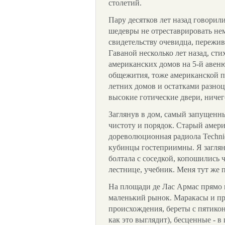
столетий.
Пару десятков лет назад говорили
шедевры не отреставрировать нем
свидетельству очевидца, пережив
Гаваной несколько лет назад, ст
американских домов на 5-й авеню
общежития, тоже американской п
летних домов и остатками разно
высокие готические двери, ничег
Заглянув в дом, самый запущенн
чистоту и порядок. Старый амери
дореволюционная радиола Teсhnic
кубинцы гостеприимны. Я заглян
болтала с соседкой, копошились ч
лестнице, учебник. Меня тут же 
На площади де Лас Армас прямо 
маленький рынок. Маракасы и п
происхождения, береты с пятикон
как это выглядит), бесценные - 