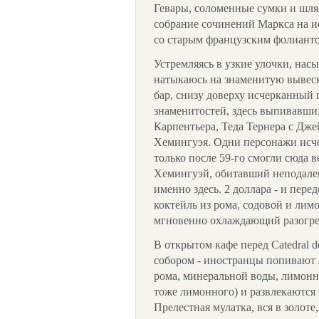
Гевары, соломенные сумки и шля
собрание сочинений Маркса на и
со старым французским фолианто
Устремляясь в узкие улочки, на
натыкаюсь на знаменитую вывеск
бар, снизу доверху исчерканный
знаменитостей, здесь выпивавши
Карпентьера, Теда Тернера с Дже
Хемингуэя. Одни персонажи исче
только после 59-го смогли сюда в
Хемингуэй, обитавший неподалек
именно здесь. 2 доллара - и пер
коктейль из рома, содовой и лим
мгновенно охлаждающий разогре
В открытом кафе перед Catedral 
собором - иностранцы попивают 
рома, минеральной воды, лимонно
тоже лимонного) и развлекаются
Прелестная мулатка, вся в золоте