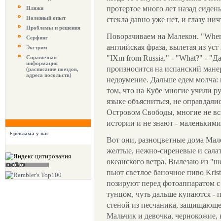
протертое много лет назад сидень
Пляжи
Полезный опыт
стекла давно уже нет, и глазу нич
Проблемы и решения
Поворачиваем на Малекон. "Where 
Серфинг
английская фраза, вылетая из уст
Экстрим
"IХm from Russia." - "What?" - "Д
Справочная
информация
произносится на испанский манер
(расписание поездов,
адреса посольств)
недоумение. Дальше едем молча:
том, что на Кубе многие учили ру
языке объясниться, не оправдали
Островом Свободы, многие не вс
истории и не знают - маленькими
реклама у нас
Вот они, разноцветные дома Мале
желтые, нежно-сиреневые и салат
океанского ветра. Вылезаю из "ш
пьют светлое баночное пиво Kris
позируют перед фотоаппаратом с
тунцом, чуть дальше купаются - 
стеной из песчаника, защищающе
Мальчик и девочка, чернокожие,