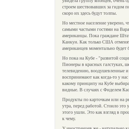
увидела группу японцев, очень од
строем шествовавших за гидом п
скоро их здесь будут толпы.
Но местное население уверено, чт
самыми частыми гостями на Варад
американцы. Пока граждане Штат
Канкун. Как только США отменят 
американцев моментально будет б
Но пока на Кубе - "развитой соци
Пионеры в красных галстуках, ш
телевидению, воодушевленные и
воспринимают как когда-то у нас
какому принципу на Кубе выбир
видные. В случаях с Фиделем Кас
Продукты по карточкам или на ры
утра, перед работой. Стоило это 
этого ушли. Это как взгляд в про
к чему.
У иностранцев же - натурально 