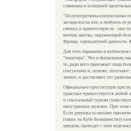
сомнения и излишней щепетильно
"Полунегритянка-полуиспанка по
загляделся на нее; я любуюсь ее 
смеюсь и приветствую ее - она то
венчик цветка, окружающий белы
Фриша, сорокалетней давности. К
Для этих барышень в кубинском 
"хинетера". Что в буквальном см
те, ради кого приезжает сюда бо
сексуальны и, похоже, получают у
значит, и доставляют это удоволь
Официально проституция преследу
практике приветствуется любой 
и сексуальный туризм существует
иностранных мужчин. При этом н
Если девушка из вполне приличн
(таких на Кубе большинство) по
шведом, проведет с ним недельку