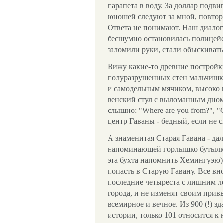
парапета в воду. За доллар подви
юношей следуют за мной, повторя
Ответа не понимают. Наш диалог 
бесшумно остановилась полицейс
заломили руки, стали обыскивать
Вижу какие-то древние постройк
полуразрушенных стен мальчишки
и самодельным мячиком, высоко 
венский стул с выломанным дном 
слышно: "Where are you from?", "
центр Гаваны - бедный, если не 
А знаменитая Старая Гавана - дал
напоминающей горлышко бутылки
эта бухта напомнить Хемингуэю)
попасть в Старую Гавану. Все в
последние четыреста с лишним л
города, и не изменят своим прив
всемирное и вечное. Из 900 (!) 
истории, только 101 относится к