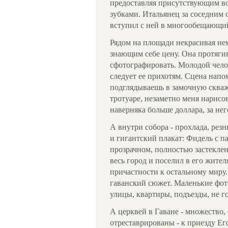
предоставляя присутствующим в
зубками. Итальянец за соседним 
вступил с ней в многообещающий 
Рядом на площади некрасивая не
знающим себе цену. Она протягив
сфотографировать. Молодой чело
следует ее прихотям. Сцена напом
подглядываешь в замочную сква
тротуаре, незаметно меня нарис
наверняка больше доллара, за нег
А внутри собора - прохлада, резн
и гигантский плакат: Фидель с п
прозрачном, полностью застеклен
весь город и поселил в его жите
причастности к остальному миру
гаванский сюжет. Маленькие фо
улицы, квартиры, подъезды, не г
А церквей в Гаване - множество,
отреставрированы - к приезду Ег