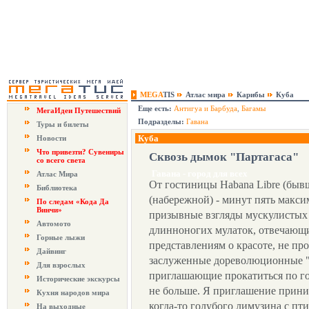
MEGA
TIS
Атлас мира
Карибы
Куба
Еще есть:
Антигуа и Барбуда
,
Багамы
МегаИдеи Путешествий
Подразделы:
Гавана
Туры и билеты
Куба
Новости
Что привезти? Сувениры
Сквозь дымок "Партагаса"
со всего света
Гавана - город для всех
Атлас Мира
От гостиницы Habana Libre (быв
Библиотека
(набережной) - минут пять макси
По следам «Кода Да
Винчи»
призывные взгляды мускулистых 
Автомото
длинноногих мулаток, отвечаю
Горные лыжи
представлениям о красоте, не п
Дайвинг
заслуженные дореволюционные "
Для взрослых
приглашающие прокатиться по гор
Исторические экскурсы
не больше. Я приглашение прини
Кухня народов мира
когда-то голубого лимузина с пт
На выходные