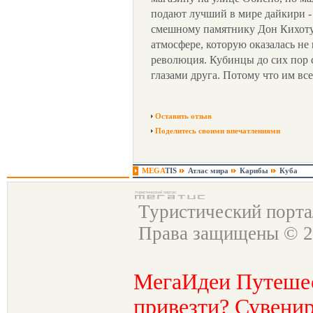
подают лучший в мире дайкири -
смешному памятнику Дон Кихоту
атмосфере, которую оказалась не
революция. Кубинцы до сих пор 
глазами друга. Потому что им вс
Оставить отзыв
Поделитесь своими впечатлениями
MEGA
TIS
Атлас мира
Карибы
Куба
Туристический порт
Права защищены © 2
МегаИдеи Путеше
привезти? Сувенир