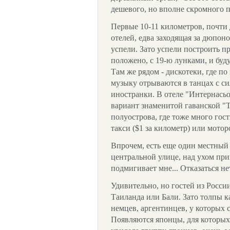
дешевого, но вполне скромного п
Первые 10-11 километров, почти 
отелей, едва заходящая за дюпон
успели. Зато успели построить п
положено, с 19-ю лунками, и бу
Там же рядом - дискотеки, где 
музыку отрываются в танцах с 
иностранки. В отеле "Интернасьо
вариант знаменитой гаванской "
полуострова, где тоже много гос
такси ($1 за километр) или мотор
Впрочем, есть еще один местный 
центральной улице, над ухом пр
подмигивает мне... Отказаться н
Удивительно, но гостей из России
Таиланда или Бали. Зато толпы к
немцев, аргентинцев, у которых с
Появляются японцы, для которых 