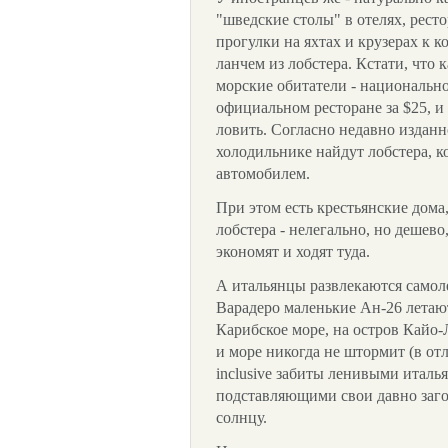
"шведские столы" в отелях, рест
прогулки на яхтах и крузерах к 
ланчем из лобстера. Кстати, что 
морские обитатели - национально
официальном ресторане за $25, 
ловить. Согласно недавно изданн
холодильнике найдут лобстера, к
автомобилем.
При этом есть крестьянские дома
лобстера - нелегально, но дешево
экономят и ходят туда.
А итальянцы развлекаются самол
Варадеро маленькие Ан-26 летают
Карибское море, на остров Кайо-Л
и море никогда не штормит (в отл
inclusive забиты ленивыми италь
подставляющими свои давно заг
солнцу.