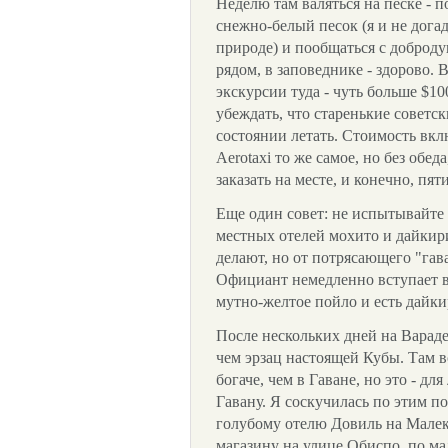
Неделю там валяться на песке - п
снежно-белый песок (я и не догад
природе) и пообщаться с добро
рядом, в заповеднике - здорово.
экскурсии туда - чуть больше $1
убеждать, что старенькие советск
состоянии летать. Стоимость вклю
Aerotaxi то же самое, но без обед
заказать на месте, и конечно, пят
Еще один совет: не испытывайте 
местных отелей мохито и дайкири.
делают, но от потрясающего "гава
Официант немедленно вступает в
мутно-желтое пойло и есть дайкир
После нескольких дней на Варадер
чем эрзац настоящей Кубы. Там вс
богаче, чем в Гаване, но это - дл
Гавану. Я соскучилась по этим п
голубому отелю Довиль на Мале
магазину на улице Обиспо, по ма