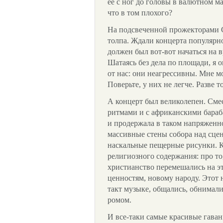
ее с ног до головы в валютном ма
что в том плохого?
На подсвеченной прожекторами 
толпа. Ждали концерта популярн
должен был вот-вот начаться на 
Шатаясь без дела по площади, я 
от нас: они неагрессивны. Мне мо
Поверьте, у них не легче. Разве т
А концерт был великолепен. Сме
ритмами и с африканскими барабан
и продержала в таком напряженно
массивные стены собора над сце
наскальные пещерные рисунки. К
религиозного содержания: про то
христианство перемешались на э
ценностям, новому народу. Этот 
такт музыке, общались, обнимали
ромом.
И все-таки самые красивые гаванц