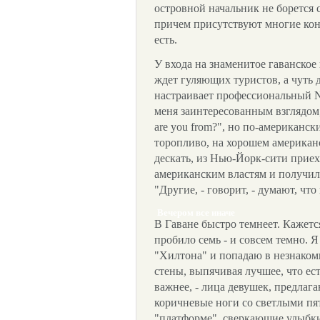
островной начальник не борется
причем присутствуют многие кон
есть.
У входа на знаменитое гаванско
ждет гуляющих туристов, а чуть 
настраивает профессиональный N
меня заинтересованным взглядом, 
are you from?", но по-американск
торопливо, на хорошем американс
дескать, из Нью-Йорк-сити приех
американским властям и получил
"Другие, - говорит, - думают, что
Вечером все иначе
В Гаване быстро темнеет. Кажется
пробило семь - и совсем темно. 
"Хилтона" и попадаю в незнаком
стены, выпячивая лучшее, что ес
важнее, - лица девушек, предла
коричневые ноги со светлыми пя
"платформе", сверкающие улыбки