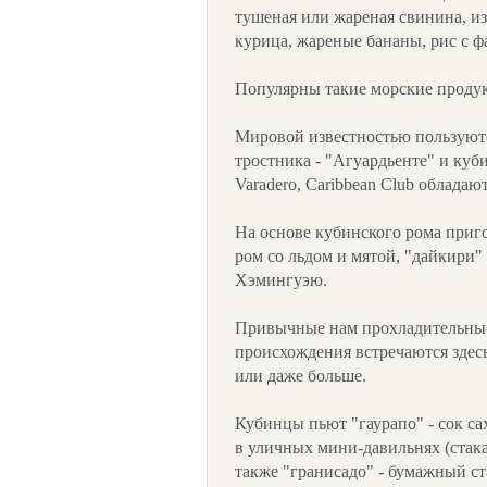
тушеная или жареная свинина, из
курица, жареные бананы, рис с ф
Популярны такие морские продук
Мировой известностью пользуютс
тростника - "Агуардьенте" и куб
Varadero, Caribbean Club облада
На основе кубинского рома приг
ром со льдом и мятой, "дайкири" 
Хэмингуэю.
Привычные нам прохладительные
происхождения встречаются здесь 
или даже больше.
Кубинцы пьют "гаурапо" - сок са
в уличных мини-давильнях (стака
также "гранисадо" - бумажный с