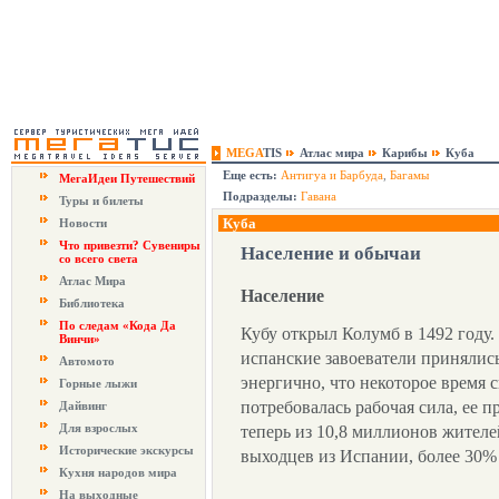
MEGA
TIS
Атлас мира
Карибы
Куба
Еще есть:
Антигуа и Барбуда
,
Багамы
МегаИдеи Путешествий
Подразделы:
Гавана
Туры и билеты
Куба
Новости
Что привезти? Сувениры
Население и обычаи
со всего света
Атлас Мира
Население
Библиотека
По следам «Кода Да
Кубу открыл Колумб в 1492 году.
Винчи»
испанские завоеватели принялись
Автомото
энергично, что некоторое время с
Горные лыжи
потребовалась рабочая сила, ее п
Дайвинг
Для взрослых
теперь из 10,8 миллионов жител
Исторические экскурсы
выходцев из Испании, более 30% 
Кухня народов мира
На выходные