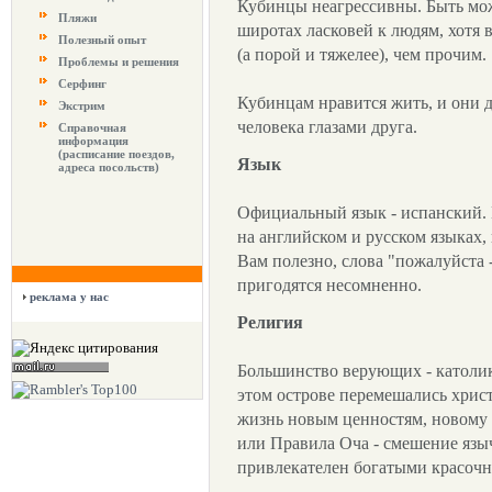
Кубинцы неагрессивны. Быть може
Пляжи
широтах ласковей к людям, хотя 
Полезный опыт
(а порой и тяжелее), чем прочим.
Проблемы и решения
Серфинг
Кубинцам нравится жить, и они д
Экстрим
человека глазами друга.
Справочная
информация
(расписание поездов,
Язык
адреса посольств)
Официальный язык - испанский. 
на английском и русском языках,
Вам полезно, слова "пожалуйста - 
пригодятся несомненно.
реклама у нас
Религия
Большинство верующих - католики
этом острове перемешались христ
жизнь новым ценностям, новому н
или Правила Оча - смешение языч
привлекателен богатыми красочн